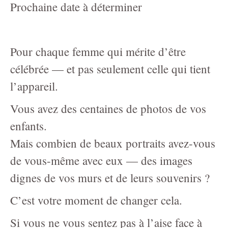
Prochaine date à déterminer
About
Portrait Awards-Clients-Primes
Pour chaque femme qui mérite d’être
Reviews
célébrée — et pas seulement celle qui tient
Video-Behind-the-Scenes/Diaporama-dans-les-coulisses
l’appareil.
Contact
Vous avez des centaines de photos de vos
Blog
enfants.
Mais combien de beaux portraits avez-vous
Investment
de vous-même avec eux — des images
PORTRAIT- Headshot - Personal Branding
dignes de vos murs et de leurs souvenirs ?
FAMILY Portrait Prices / Prix Portrait de FAMILLE
C’est votre moment de changer cela.
MATERNITY-photography-information
Si vous ne vous sentez pas à l’aise face à
NEWBORN Photography Packages with digitals