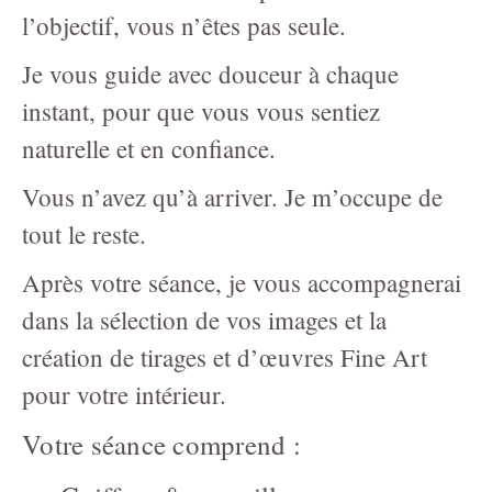
l’objectif, vous n’êtes pas seule.
Informations-photographie-de-GROSSESSE- NOUVEAU-NÉ
Je vous guide avec douceur à chaque
DOG Photography Packages / Forfaits de Photographie
instant, pour que vous vous sentiez
CANINE
naturelle et en confiance.
PRINTING / IMPRIMER - information + prices
Vous n’avez qu’à arriver. Je m’occupe de
tout le reste.
Après votre séance, je vous accompagnerai
dans la sélection de vos images et la
création de tirages et d’œuvres Fine Art
pour votre intérieur.
Votre séance comprend :