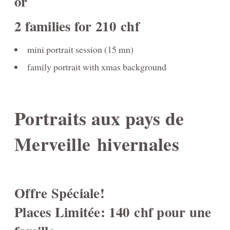
or
moi
2 families for 210 chf
Fine-Art CHILDREN's Portraits - Portraits d'ENFANTs
artistiques
mini portrait session (15 mn)
PREGNANCY/GROSSESSE photos à Genève
family portrait with xmas background
NEWBORN-Photography in Geneva
Photographie NOUVEAU-NÉS à Genève
Portraits aux pays de
Birth / Naissance
Merveille hivernales
Composites for Newborn photography
Book your Consultation
Offre Spéciale!
About me
Places Limitée: 140 chf pour une
About