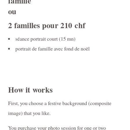
famille
Portrait Awards-Clients-Primes
ou
Reviews
2 familles pour 210 chf
Video-Behind-the-Scenes/Diaporama-dans-les-coulisses
séance portrait court (15 mn)
Contact
portrait de famille avec fond de noël
Blog
Investment
PORTRAIT- Headshot - Personal Branding
How it works
FAMILY Portrait Prices / Prix Portrait de FAMILLE
First, you choose a festive background (composite
MATERNITY-photography-information
image) that you like.
NEWBORN Photography Packages with digitals
You purchase your photo session for one or two
Informations-photographie-de-GROSSESSE- NOUVEAU-NÉ